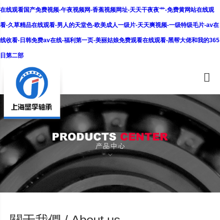
在线观看国产免费视频-午夜视频网-香蕉视频网址-天天干夜夜艹-免费黄网站在线观
看-久草精品在线观看-男人的天堂色-欧美成人一级片-天天爽视频-一级特级毛片-av在
线收看-日韩免费av在线-福利第一页-美丽姑娘免费观看在线观看-黑帮大佬和我的365
日第二部