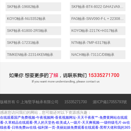
SKF軸承-19682軸承
SKF軸承-BT4-8022 G/HA1VA918軸承
KOYO軸承-NU3352軸承
FAG軸承-SNV090-F-L + 22308 + DH308軸承
SKF軸承-61800-2RS軸承
KOYO軸承-2217K+H317軸承
SKF軸承-17231軸承
NTN軸承-7MP-6317軸承
TIMKEN軸承-22314KEM軸承
NACHI軸承-7311C/DB軸承
版權所有 ©
上海堅孚軸承有限公司
15335271700
滬ICP備17055793號
感谢您访问我们的网站，您可能还对以下资源感兴趣：
在线观看国产免费视频-午夜视频网-香蕉视频网址-天天干夜夜艹-免费黄网站在线观
看-久草精品在线观看-男人的天堂色-欧美成人一级片-天天爽视频-一级特级毛片-av在
线收看-日韩免费av在线-福利第一页-美丽姑娘免费观看在线观看-黑帮大佬和我的365