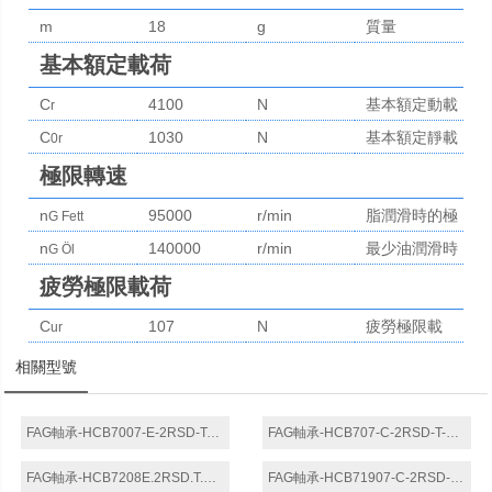
m
18
g
質量
基本額定載荷
C
4100
N
基本額定動載
r
C
1030
N
荷，徑向
基本額定靜載
0r
荷，徑向
極限轉速
n
95000
r/min
脂潤滑時的極
G Fett
n
140000
r/min
限轉速
最少油潤滑時
G Öl
的極限轉速
疲勞極限載荷
C
107
N
疲勞極限載
ur
荷，徑向
相關型號
FAG軸承-HCB7007-E-2RSD-T-P4S-UL軸承
FAG軸承-HCB707-C-2RSD-T-P4S-K5-UL軸承
FAG軸承-HCB7208E.2RSD.T.P4S.DFL軸承
FAG軸承-HCB71907-C-2RSD-T-P4S軸承