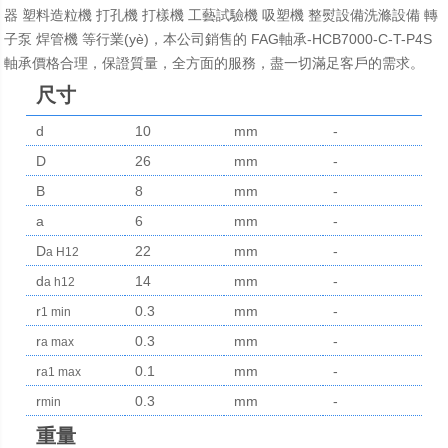
器 塑料造粒機 打孔機 打樣機 工藝試驗機 吸塑機 整熨設備洗滌設備 轉
子泵 焊管機 等行業(yè)，本公司銷售的 FAG軸承-HCB7000-C-T-P4S
軸承價格合理，保證質量，全方面的服務，盡一切滿足客戶的需求。
尺寸
d
10
mm
-
D
26
mm
-
B
8
mm
-
a
6
mm
-
D
22
mm
-
a H12
d
14
mm
-
a h12
r
0.3
mm
-
1 min
r
0.3
mm
-
a max
r
0.1
mm
-
a1 max
r
0.3
mm
-
min
重量