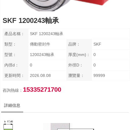
SKF 1200243軸承
產品名稱：
SKF 1200243軸承
類型：
傳動密封件
品牌：
SKF
型號：
1200243軸承
厚度(mm)：
0
內徑d：
0
外徑D：
0
更新時間：
2026.08.08
瀏覽量：
99999
15335271700
咨詢熱線：
詳細信息