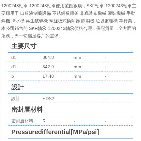
1200243軸承-1200243軸承使用范圍很廣，SKF軸承-1200243軸承主
要應用于 口服液制藥設備 不銹鋼反應釜 非織造布機械 灌裝機械 手動
焊機 擠水機 再生破碎機 螺旋板式換熱器 除濕機 垃圾處理機 等行業，
本公司銷售的 SKF軸承-1200243軸承價格合理，保證質量，全方面的
服務，盡一切滿足客戶的需求。
主要尺寸
d
304.8
mm
-
1
d1
342.9
mm
-
b
17.48
mm
-
設計
設計
HDS2
-
-
密封唇材料
密封唇材料
R
-
-
Pressuredifferential[MPa/psi]