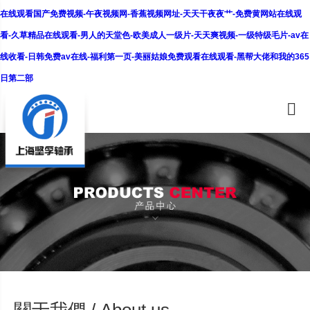
在线观看国产免费视频-午夜视频网-香蕉视频网址-天天干夜夜艹-免费黄网站在线观
看-久草精品在线观看-男人的天堂色-欧美成人一级片-天天爽视频-一级特级毛片-av在
线收看-日韩免费av在线-福利第一页-美丽姑娘免费观看在线观看-黑帮大佬和我的365
日第二部