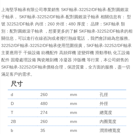
上海堅孚軸承有限公司專業銷售 SKF軸承-32252/DF軸承-配對圓錐滾
子軸承， SKF軸承-32252/DF軸承-配對圓錐滾子軸承 相關信息有： 型
號 32252/DF軸承 內徑：260 外徑：480 厚度： 品牌：SKF軸承 類
別：配對圓錐滾子軸承 ，想要更多的了解 SKF軸承-32252/DF軸承的相
關信息，可以進行在線咨詢或者撥打熱線電話 ，我們會詳細為您服務。
32252/DF軸承-32252/DF軸承使用范圍很廣，SKF軸承-32252/DF軸承
主要應用于 干燥設備 紡機配件 高頻焊機 逆變焊機 滑動導軌 化工設備
配件 固廢處理設備 陶瓷雕刻機 冷凝器 沖版機 等行業，本公司銷售的
SKF軸承-32252/DF軸承價格合理，保證質量，全方面的服務，盡一切
滿足客戶的需求。
尺寸
d
260
mm
孔徑
D
480
mm
外徑
T
274
mm
總寬度
2B
260
mm
內圈寬度
b
35
mm
潤滑槽寬度