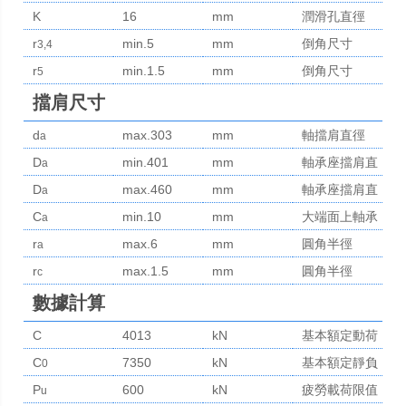
K
16
mm
潤滑孔直徑
r
min.5
mm
倒角尺寸
3,4
r
min.1.5
mm
倒角尺寸
5
擋肩尺寸
d
max.303
mm
軸擋肩直徑
a
D
min.401
mm
軸承座擋肩直
a
D
max.460
mm
徑
軸承座擋肩直
a
C
min.10
mm
徑
大端面上軸承
a
r
max.6
mm
座內所需空間
圓角半徑
a
r
max.1.5
mm
的最小寬度
圓角半徑
c
數據計算
C
4013
kN
基本額定動荷
C
7350
kN
基本額定靜負
0
P
600
kN
荷
疲勞載荷限值
u