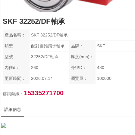
SKF 32252/DF軸承
產品名稱：
SKF 32252/DF軸承
類型：
配對圓錐滾子軸承
品牌：
SKF
型號：
32252/DF軸承
厚度(mm)：
內徑d：
260
外徑D：
480
更新時間：
2026.07.14
瀏覽量：
100000
15335271700
咨詢熱線：
詳細信息