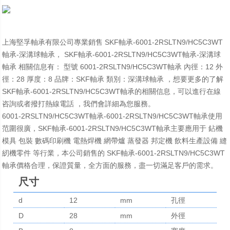
上海堅孚軸承有限公司專業銷售 SKF軸承-6001-2RSLTN9/HC5C3WT
軸承-深溝球軸承， SKF軸承-6001-2RSLTN9/HC5C3WT軸承-深溝球
軸承 相關信息有： 型號 6001-2RSLTN9/HC5C3WT軸承 內徑：12 外
徑：28 厚度：8 品牌：SKF軸承 類別：深溝球軸承 ，想要更多的了解
SKF軸承-6001-2RSLTN9/HC5C3WT軸承的相關信息，可以進行在線
咨詢或者撥打熱線電話 ，我們會詳細為您服務。
6001-2RSLTN9/HC5C3WT軸承-6001-2RSLTN9/HC5C3WT軸承使用
范圍很廣，SKF軸承-6001-2RSLTN9/HC5C3WT軸承主要應用于 鉆機
模具 包裝 數碼印刷機 電熱焊機 網帶爐 蒸發器 邦定機 飲料生產設備 縫
紉機零件 等行業，本公司銷售的 SKF軸承-6001-2RSLTN9/HC5C3WT
軸承價格合理，保證質量，全方面的服務，盡一切滿足客戶的需求。
尺寸
d
12
mm
孔徑
D
28
mm
外徑