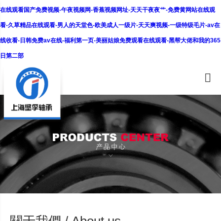
在线观看国产免费视频-午夜视频网-香蕉视频网址-天天干夜夜艹-免费黄网站在线观
看-久草精品在线观看-男人的天堂色-欧美成人一级片-天天爽视频-一级特级毛片-av在
线收看-日韩免费av在线-福利第一页-美丽姑娘免费观看在线观看-黑帮大佬和我的365
日第二部