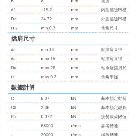
B
8
mm
寬度
d
≈15.2
mm
內圈擋邊凹槽
2
D
24.72
mm
直徑
外圈擋邊凹槽
2
r
min.0.3
mm
直徑
倒角尺寸
1,2
擋肩尺寸
d
min.14
mm
軸擋肩直徑
a
d
max.15
mm
軸擋肩直徑
a
D
max.26
mm
軸承座擋肩尺
a
r
max.0.3
mm
寸
倒角半徑
a
數據計算
C
5.07
kN
基本額定動荷
C
2.36
kN
基本額定靜負
0
P
0.072
kN
荷
疲勞載荷限值
u
-
63000
r/min
參考轉速
-
30000
r/min
極限轉速