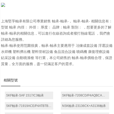
上海堅孚軸承有限公司專業銷售 軸承-軸承-， 軸承-軸承- 相關信息有：
型號 軸承 內徑： 外徑： 厚度： 品牌：軸承 類別： ，想要更多的了解
軸承-軸承的相關信息，可以進行在線咨詢或者撥打熱線電話 ，我們會
詳細為您服務。
軸承-軸承使用范圍很廣，軸承-軸承主要應用于 冶煉成套設備 浮選設備
水焊機 塑料擠出機 塑料管材設備 食品混合設備 噴碼機 康復理療設備
鉆采設備 自動噴漆槍 等行業，本公司銷售的 軸承-軸承價格合理，保證
質量，全方面的服務，盡一切滿足客戶的需求。
相關型號
SKF軸承-SAF 1517/C3軸承
SKF軸承-7208CD/P4AQBCA軸承
SKF軸承-71919ACE/P4ATBTB軸承
NSK軸承-23136CK+A3136軸承